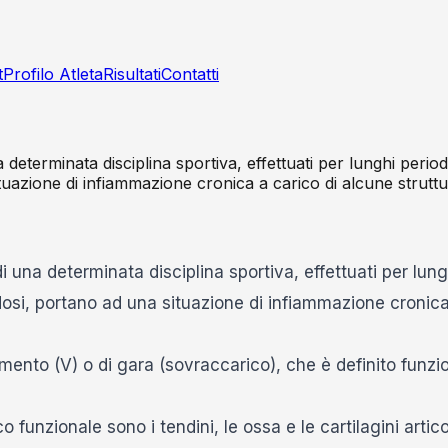
t
Profilo Atleta
Risultati
Contatti
 una determinata disciplina sportiva, effettuati per lunghi per
azione di infiammazione cronica a carico di alcune struttu
i di una determinata disciplina sportiva, effettuati per lu
si, portano ad una situazione di infiammazione cronica
amento (V) o di gara (sovraccarico), che è definito funzi
funzionale sono i tendini, le ossa e le cartilagini articol