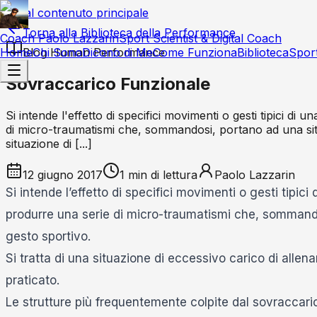
Vai al contenuto principale
Torna alla Biblioteca della Performance
Coach Paolo Lazzarin
Sport Scientist & Digital Coach
Home
Blog Human Performance
Chi Sono
Dicono di Me
Come Funziona
Biblioteca
Spor
Sovraccarico Funzionale
Si intende l'effetto di specifici movimenti o gesti tipici di
di micro-traumatismi che, sommandosi, portano ad una situ
situazione di [...]
12 giugno 2017
1
min di lettura
Paolo Lazzarin
Si intende l’effetto di specifici movimenti o gesti tipic
produrre una serie di micro-traumatismi che, sommando
gesto sportivo.
Si tratta di una situazione di eccessivo carico di allen
praticato.
Le strutture più frequentemente colpite dal sovraccarico 