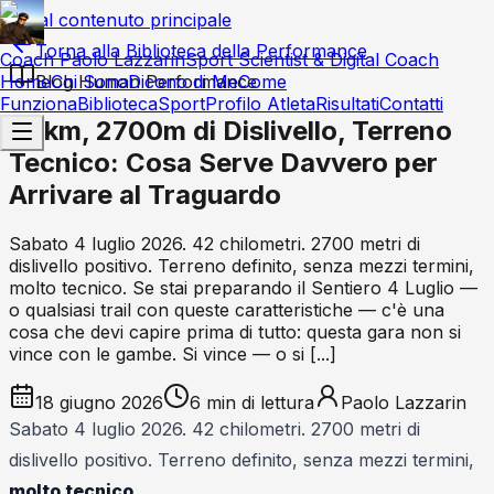
Vai al contenuto principale
Torna alla Biblioteca della Performance
Coach Paolo Lazzarin
Sport Scientist & Digital Coach
Home
Blog Human Performance
Chi Sono
Dicono di Me
Come
Funziona
Biblioteca
Sport
Profilo Atleta
Risultati
Contatti
42km, 2700m di Dislivello, Terreno
Tecnico: Cosa Serve Davvero per
Arrivare al Traguardo
Sabato 4 luglio 2026. 42 chilometri. 2700 metri di
dislivello positivo. Terreno definito, senza mezzi termini,
molto tecnico. Se stai preparando il Sentiero 4 Luglio —
o qualsiasi trail con queste caratteristiche — c'è una
cosa che devi capire prima di tutto: questa gara non si
vince con le gambe. Si vince — o si [...]
18 giugno 2026
6
min di lettura
Paolo Lazzarin
Sabato 4 luglio 2026. 42 chilometri. 2700 metri di
dislivello positivo. Terreno definito, senza mezzi termini,
molto tecnico
.