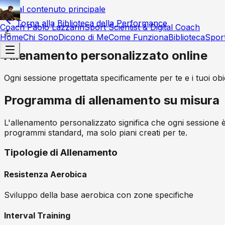
Vai al contenuto principale
Torna alla Biblioteca della Performance
Coach Paolo Lazzarin
Sport Scientist & Digital Coach
💪
Home
Chi Sono
Dicono di Me
Come Funziona
Biblioteca
Spor
Allenamento personalizzato online
Ogni sessione progettata specificamente per te e i tuoi obiet
Programma di allenamento su misura
L'allenamento personalizzato significa che ogni sessione è p
programmi standard, ma solo piani creati per te.
Tipologie di Allenamento
Resistenza Aerobica
Sviluppo della base aerobica con zone specifiche
Interval Training