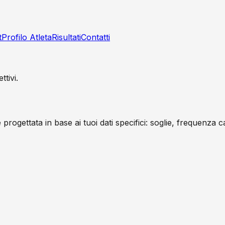
t
Profilo Atleta
Risultati
Contatti
tivi.
rogettata in base ai tuoi dati specifici: soglie, frequenza c