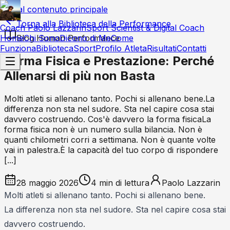
Vai al contenuto principale
Torna alla Biblioteca della Performance
Coach Paolo Lazzarin
Sport Scientist & Digital Coach
Home
Blog Human Performance
Chi Sono
Dicono di Me
Come
Funziona
Biblioteca
Sport
Profilo Atleta
Risultati
Contatti
Forma Fisica e Prestazione: Perché
Allenarsi di più non Basta
Molti atleti si allenano tanto. Pochi si allenano bene.La
differenza non sta nel sudore. Sta nel capire cosa stai
davvero costruendo. Cos'è davvero la forma fisicaLa
forma fisica non è un numero sulla bilancia. Non è
quanti chilometri corri a settimana. Non è quante volte
vai in palestra.È la capacità del tuo corpo di rispondere
[...]
28 maggio 2026
4
min di lettura
Paolo Lazzarin
Molti atleti si allenano tanto. Pochi si allenano bene.
La differenza non sta nel sudore. Sta nel capire cosa stai
davvero costruendo.