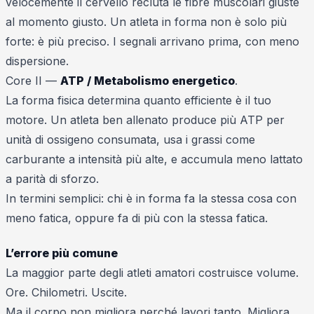
velocemente il cervello recluta le fibre muscolari giuste
al momento giusto. Un atleta in forma non è solo più
forte: è più preciso. I segnali arrivano prima, con meno
dispersione.
Core II —
ATP / Metabolismo energetico
.
La forma fisica determina quanto efficiente è il tuo
motore. Un atleta ben allenato produce più ATP per
unità di ossigeno consumata, usa i grassi come
carburante a intensità più alte, e accumula meno lattato
a parità di sforzo.
In termini semplici: chi è in forma fa la stessa cosa con
meno fatica, oppure fa di più con la stessa fatica.
L’errore più comune
La maggior parte degli atleti amatori costruisce volume.
Ore. Chilometri. Uscite.
Ma il corpo non migliora perché lavori tanto. Migliora