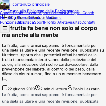
Vai al contenuto principale
Torna alla Biblioteca della Performance
Coach Paolo Lazzarin
Sport Scientist & Digital Coach
Home
Blog Human Performance
Chi Sono
Dicono di Me
Come
Funziona
Biblioteca
Sport
Profilo Atleta
Risultati
Contatti
La frutta fa bene non solo al corpo
ma anche alla mente
La frutta, come ormai sappiamo, è fondamentale per
una dieta salutare e una recente revisione, pubblicata su
Nutrients, riporta che i potenziali effetti benefici della
frutta (consumata intera) vanno dalla protezione del
colon, alla riduzione del rischio cardiovascolare, dalla
prevenzione del diabete, al controllo del peso, dalla
difesa da alcuni tumori, fino a un aumentato benessere
[...]
22 giugno 2019
2
min di lettura
Paolo Lazzarin
La frutta, come ormai sappiamo, è fondamentale per
una dieta salutare e una recente revisione, pubblicata