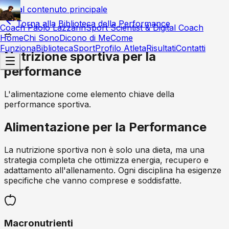
Vai al contenuto principale
Torna alla Biblioteca della Performance
Coach Paolo Lazzarin
Sport Scientist & Digital Coach
🥗
Home
Chi Sono
Dicono di Me
Come
Funziona
Biblioteca
Sport
Profilo Atleta
Risultati
Contatti
Nutrizione sportiva per la
performance
L'alimentazione come elemento chiave della
performance sportiva.
Alimentazione per la Performance
La nutrizione sportiva non è solo una dieta, ma una
strategia completa che ottimizza energia, recupero e
adattamento all'allenamento. Ogni disciplina ha esigenze
specifiche che vanno comprese e soddisfatte.
Macronutrienti