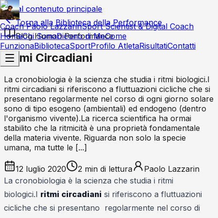
Vai al contenuto principale
Torna alla Biblioteca della Performance
Coach Paolo Lazzarin
Sport Scientist & Digital Coach
Home
Blog Human Performance
Chi Sono
Dicono di Me
Come
Funziona
Biblioteca
Sport
Profilo Atleta
Risultati
Contatti
Ritmi Circadiani
La cronobiologia è la scienza che studia i ritmi biologici.I
ritmi circadiani si riferiscono a fluttuazioni cicliche che si
presentano regolarmente nel corso di ogni giorno solare
sono di tipo esogeno (ambientali) ed endogeno (dentro
l'organismo vivente).La ricerca scientifica ha ormai
stabilito che la ritmicità è una proprietà fondamentale
della materia vivente. Riguarda non solo la specie
umana, ma tutte le [...]
12 luglio 2020
2
min di lettura
Paolo Lazzarin
La cronobiologia è la scienza che studia i ritmi
biologici.I
ritmi circadiani
si riferiscono a fluttuazioni
cicliche che si presentano regolarmente nel corso di