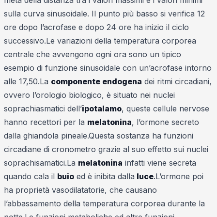
metà della distanza tra i valori massimi e i valori minimi
sulla curva sinusoidale. Il punto più basso si verifica 12
ore dopo l’acrofase e dopo 24 ore ha inizio il ciclo
successivo.Le variazioni della temperatura corporea
centrale che avvengono ogni ora sono un tipico
esempio di funzione sinusoidale con un’acrofase intorno
alle 17,50.La
componente endogena
dei ritmi circadiani,
ovvero l’orologio biologico, è situato nei nuclei
soprachiasmatici dell’
ipotalamo
, queste cellule nervose
hanno recettori per la
melatonina
, l’ormone secreto
dalla ghiandola pineale.Questa sostanza ha funzioni
circadiane di cronometro grazie al suo effetto sui nuclei
soprachisamatici.La
melatonina
infatti viene secreta
quando cala il
buio
ed è inibita dalla
luce
.L’ormone poi
ha proprietà vasodilatatorie, che causano
l’abbassamento della temperatura corporea durante la