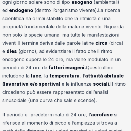
ogni giorno solare sono di tipo
esogeno
(ambientali)
ed
endogeno
(dentro l’organismo vivente).La ricerca
scientifica ha ormai stabilito che la ritmicità è una
proprietà fondamentale della materia vivente. Riguarda
non solo la specie umana, ma tutte le manifestazioni
viventi.Il termine deriva dalle parole latine
circa
(circa)
e
dies
(giorno), ad evidenziare il fatto che il ritmo
endogeno supera le 24 ore, ma viene modulato in un
periodo di 24 ore da
fattori esogeni.
Questi ultimi
includono la
luce
, la
temperatura
,
l
‘
attività abituale
(lavorativa e/o sportiva)
e le influenze
sociali
.Il ritmo
circadiano può essere rappresentato dall’analisi
sinusoidale (una curva che sale e scende).
Il periodo è predeterminato di 24 ore, l’
acrofase
si
riferisce al momento di picco e l’ampiezza si trova a