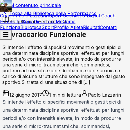
Vai al contenuto principale
Torna alla Biblioteca della Performance
Coach Paolo Lazzarin
Sport Scientist & Digital Coach
Home
Blog Human Performance
Chi Sono
Dicono di Me
Come
Funziona
Biblioteca
Sport
Profilo Atleta
Risultati
Contatti
Sovraccarico Funzionale
Si intende l'effetto di specifici movimenti o gesti tipici di
una determinata disciplina sportiva, effettuati per lunghi
periodi e/o con intensità elevate, in modo da produrre
una serie di micro-traumatismi che, sommandosi,
portano ad una situazione di infiammazione cronica a
carico di alcune strutture che sono impegnate dal gesto
sportivo.Si tratta di una situazione di [...]
12 giugno 2017
1
min di lettura
Paolo Lazzarin
Si intende l’effetto di specifici movimenti o gesti tipici di
una determinata disciplina sportiva, effettuati per lunghi
periodi e/o con intensità elevate, in modo da produrre
una serie di micro-traumatismi che, sommandosi,