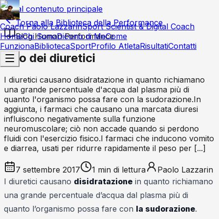
Vai al contenuto principale
Torna alla Biblioteca della Performance
Coach Paolo Lazzarin
Sport Scientist & Digital Coach
Home
Blog Human Performance
Chi Sono
Dicono di Me
Come
Funziona
Biblioteca
Sport
Profilo Atleta
Risultati
Contatti
Uso dei diuretici
I diuretici causano disidratazione in quanto richiamano
una grande percentuale d'acqua dal plasma più di
quanto l'organismo possa fare con la sudorazione.In
aggiunta, i farmaci che causano una marcata diuresi
influiscono negativamente sulla funzione
neuromuscolare; ciò non accade quando si perdono
fluidi con l'esercizio fisico.I farmaci che inducono vomito
e diarrea, usati per ridurre rapidamente il peso per [...]
7 settembre 2017
1
min di lettura
Paolo Lazzarin
I diuretici causano
disidratazione
in quanto richiamano
una grande percentuale d’acqua dal plasma più di
quanto l’organismo possa fare con
la sudorazione
.